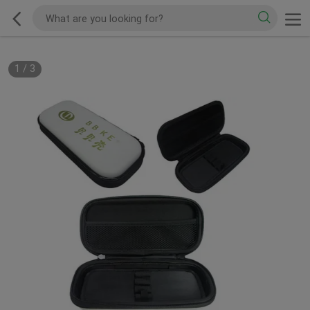
1
/
3